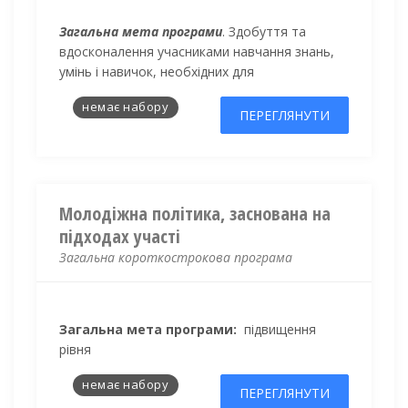
Загальна мета програми
.
Здобуття та
вдосконалення учасниками навчання знань,
умінь і навичок, необхідних для
немає набору
ПЕРЕГЛЯНУТИ
Молодіжна політика, заснована на
підходах участі
Загальна короткострокова програма
Загальна мета програми:
п
ідвищення
рівня
немає набору
ПЕРЕГЛЯНУТИ