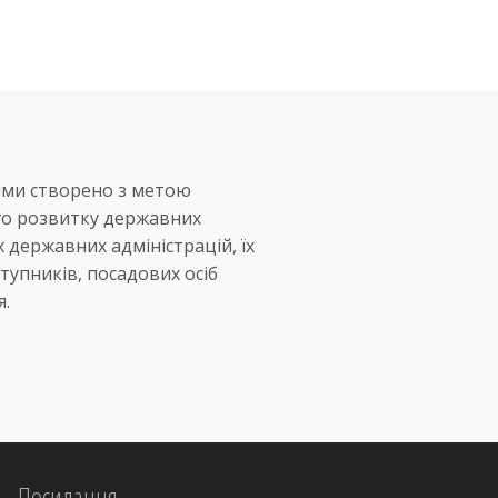
ями створено з метою
го розвитку державних
х державних адміністрацій, їх
тупників, посадових осіб
я.
Посилання