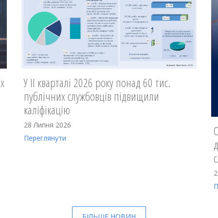
х
У ІІ кварталі 2026 року понад 60 тис.
публічних службовців підвищили
каліфікацію
28 Липня 2026
Переглянути
д
с
2
П
БІЛЬШЕ НОВИН