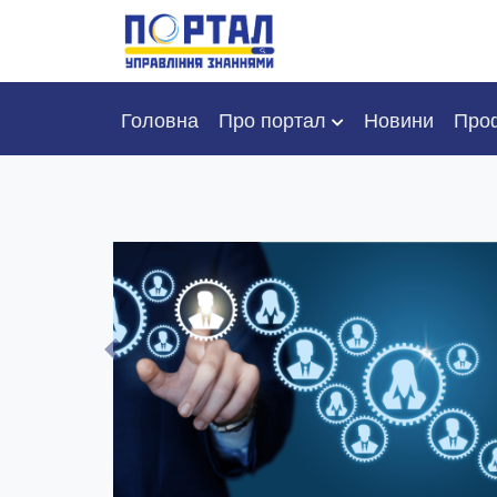
Головна
Про портал
Новини
Проф
ацію на Порталі Ви також можете звертатися (у разі потреби) д
ління персоналом (структурного підрозділу, який виконує
у, в якому Ви працюєте, це пришвидшить задоволення Ваших запит
а вирішить питання, які виникли під час реєстрації. Дізнатися чи 
 організації можна за посиланням
Previous