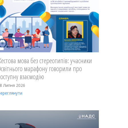
естова мова без стереотипів: учасники
Освітнього марафону говорили про
доступну взаємодію
8 Липня 2026
ереглянути