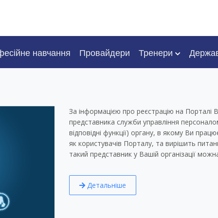
есійне навчання
Провайдери
Тренери
Держа
о
ів,
є