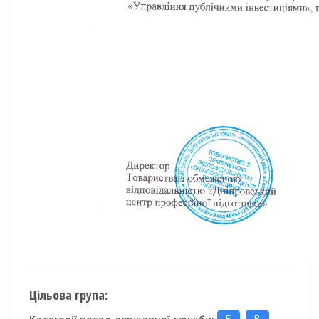
Цільова група:
Категорії посад державної служби:
Б
В