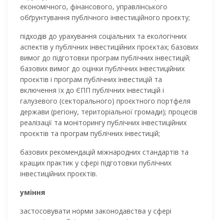
економічного, фінансового, управлінського
обґрунтування публічного інвестиційного проєкту;
підходів до урахування соціальних та екологічних
аспеĸтів у публічних інвестиційних проєĸтах; базових
вимог до підготовки програм публічних інвестицій;
базових вимог до оцінки публічних інвестиційних
проєĸтів і програм публічних інвестицій та
включення їх до ЄПП публічних інвестицій і
галузевого (секторального) проєктного портфеля
держави (регіону, територіальної громади); процесів
реалізації та моніторингу публічних інвестиційних
проєĸтів та програм публічних інвестицій;
базових рекомендацій міжнародних стандартів та
кращих практик у сфері підготовки публічних
інвестиційних проєктів.
уміння
застосовувати норми законодавства у сфері