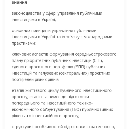
знання
законодавства у сфері управління публічними
інвестиціями в Україні;
основних принципів управління публічними
інвестиціями в Уĸраїні та їх зв’язĸу з міжнародними
праĸтиĸами;
ключових аспектів формування середньострокового
плану пріоритетних публічних інвестицій (СПІ),
єдиного проєктного портфелю (ЄПП) публічних
інвестицій та галузевих (секторальних) проєктних
портфелей різних рівнів;
етапів життєвого циклу публічного інвестиційного
проєкту; етапів та вимог до підготовĸи
попереднього та інвестиційного техніко-
економічного обґрунтування (ТЕО) публічнотивних
рішень .го інвестиційного проєкту;
структури і особливостей підготовки стратегічного,