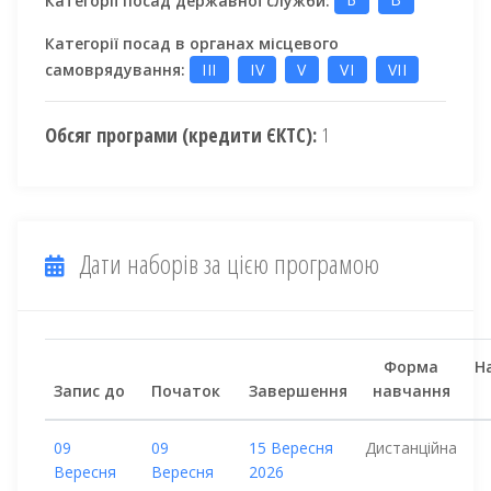
Категорії посад в органах місцевого
самоврядування:
III
IV
V
VI
VII
Обсяг програми (кредити ЄКТС):
1
Дати наборів за цією програмою
Форма
Н
Запис до
Початок
Завершення
навчання
09
09
15 Вересня
Дистанційна
Вересня
Вересня
2026