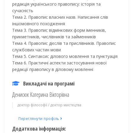
редакція українського правопису: історія та
сучасність
Тема 2. Правопис власних назв. Написання слів
іншомовного походження
Тема 3. Правопис відмінкових форм іменників,
прикметників, числівників та займенників
Тема 4. Правопис дієслів та прислівників. Правопис
службових частин мови
Тема 5. Синтаксис ділового мовлення та пунктуація
Тема 6. Практичні аспекти застосування нової
редакції правопису в діловому мовленні
Викладачі на програмі
Денисюк Катерина Вікторівна
доктор філософії / доктор мистецтва
Переглянути профіль
Додаткова інформація: