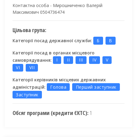
Контактна особа - Мирошниченко Валерій
Максимович 0504736474
Цільова група:
Категорії посад державної служби:
Б
В
Категорії посад в органах місцевого
самоврядування:
I
II
III
IV
V
VI
VII
Категорії керівників місцевих державних
адміністрацій:
Голова
Перший заступник
Заступник
Обсяг програми (кредити ЄКТС):
1