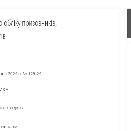
о обліку призовників,
тів
рпня 2024 р. № 129-24
алом
них завдань
рсоналом