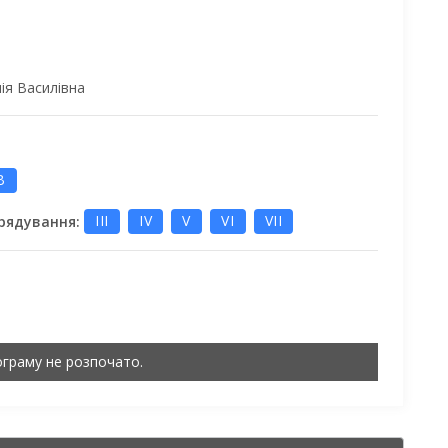
ія Василівна
В
врядування:
III
IV
V
VI
VII
ограму не розпочато.