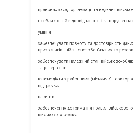
правових засад організації та ведення військо
особливостей відповідальності за порушення в
уміння
забезпечувати повноту та достовірність даних
призовників і військовозобов’язаних та резерві
забезпечувати належний стан військово-облік
та резервістів;
взаємодіяти з районними (міськими) територі
підтримки.
навички
забезпечення дотримання правил військового о
військового обліку.