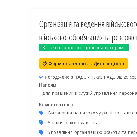
Організація та ведення військовог
військовозобов’язаних та резервіс
Загальна короткострокова програма
Форма навчання - Дистанційна
Погоджено з НАДС
- Наказ НАДС від 29 се
Напрям:
Для працівників служб управління персон
Компетентності:
Виконання на високому рівні поставле
Знання законодавства
Управління організацією роботи та пе