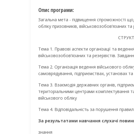
Опис програми:
Загальна мета - підвищення спроможності щод
обліку призовників, військовозобов’язаних та 
СТРУК
Тема 1. Правові аспекти організації та веденн
військовозобов’язаних та резервістів. Завданн
Тема 2. Організація ведення військового облі
самоврядування, підприємствах, установах та 
Тема 3. Взаємодія державних органів, підприєм
територіальними центрами комплектування та
військового обліку
Тема 4. Відповідальність за порушення правил
За результатами навчання слухачі повин
знання