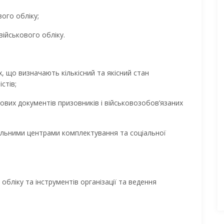
вого обліку;
ійськового обліку.
, що визначають кількісний та якісний стан
стів;
ових документів призовників і військовозобов’язаних
альними центрами комплектування та соціальної
бліку та інструментів організації та ведення