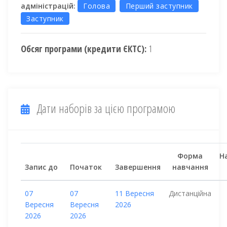
адміністрацій:
Голова
Перший заступник
Заступник
Обсяг програми (кредити ЄКТС):
1
Дати наборів за цією програмою
Форма
Н
Запис до
Початок
Завершення
навчання
07
07
11 Вересня
Дистанційна
Вересня
Вересня
2026
2026
2026