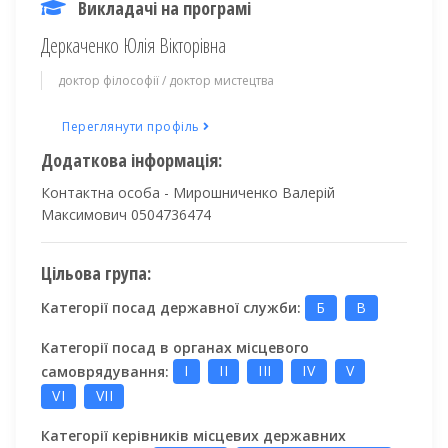
Викладачі на програмі
Деркаченко Юлія Вікторівна
доктор філософії / доктор мистецтва
Переглянути профіль
Додаткова інформація:
Контактна особа - Мирошниченко Валерій
Максимович 0504736474
Цільова група:
Категорії посад державної служби:
Б
В
Категорії посад в органах місцевого
самоврядування:
I
II
III
IV
V
VI
VII
Категорії керівників місцевих державних