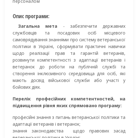
персоналом
Опис програми:
Загальна мета
- забезпечити державних
службовців та посадових осіб місцевого
самоврядування знаннями про систему ветеранської
політики в Україні, сформувати практичні навички
щодо реалізації прав та гарантій ветеранів,
розвинути компетентності з адаптації ветеранів і
ветеранок до роботи на публічній службі та
створення інклюзивного середовища для осіб, які
мають досвід військової служби або участі у
бойових діях.
Перелік професійних компетентностей, на
підвищення рівня яких спрямовано програму:
професійні знання з питань ветеранської політики та
адаптації ветеранів і ветеранок;
знання законодавства щодо правових засад
ветеранської політики в Україні;