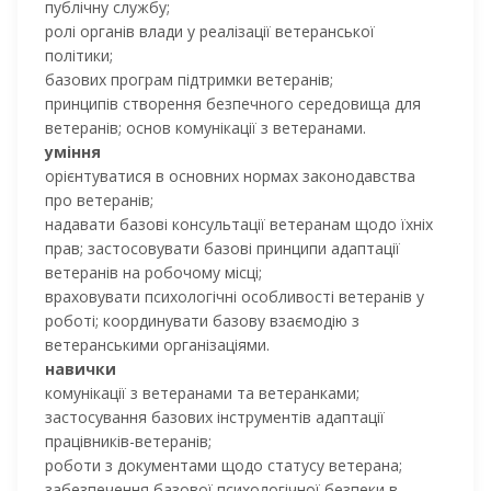
публічну службу;
ролі органів влади у реалізації ветеранської
політики;
базових програм підтримки ветеранів;
принципів створення безпечного середовища для
ветеранів; основ комунікації з ветеранами.
уміння
орієнтуватися в основних нормах законодавства
про ветеранів;
надавати базові консультації ветеранам щодо їхніх
прав; застосовувати базові принципи адаптації
ветеранів на робочому місці;
враховувати психологічні особливості ветеранів у
роботі; координувати базову взаємодію з
ветеранськими організаціями.
навички
комунікації з ветеранами та ветеранками;
застосування базових інструментів адаптації
працівників-ветеранів;
роботи з документами щодо статусу ветерана;
забезпечення базової психологічної безпеки в