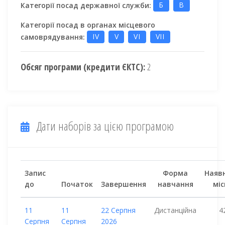
Категорії посад державної служби:
Б
В
Категорії посад в органах місцевого
самоврядування:
IV
V
VI
VII
Обсяг програми (кредити ЄКТС):
2
Дати наборів за цією програмою
Запис
Форма
Наявн
до
Початок
Завершення
навчання
міс
11
11
22 Серпня
Дистанційна
4
Серпня
Серпня
2026