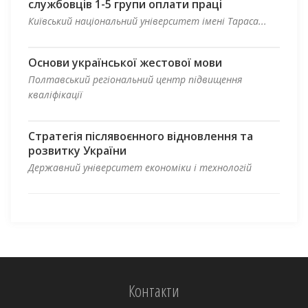
службовців 1-5 групи оплати праці
Київський національний університет імені Тараса...
Основи української жестової мови
Полтавський регіональний центр підвищення
кваліфікації
Стратегія післявоєнного відновлення та
розвитку України
Державний університет економіки і технологій
Контакти