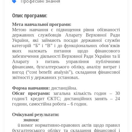
Професійні знання
Опис програми:
Мета навчальної програми:
Метою навчання є підвищення рівня обізнаності
державних службовців Апарату Верховної Ради
України, які займають посади державної служби
категорій “Б” і “В” і до функціональних обов’язків
яких належать питання щодо фінансового
забезпечення діяльності Верховної Ради України та її
Апарату з питань управління публічними
фінансами, бухгалтерського обліку, аналізу витрат і
вигод (“cost benefit analysis”), складання фінансової
звітності у державних установах.
Форма навчання:
дистанційна.
Обсяг програми:
загальна кількість годин – 30
годин/1 кредит ЄКТС; дистанційних занять – 24
години, самостійна робота – 6 годин.
Очікувані результати:
знання:
ü
вимог нормативно-правових актів щодо правил
бухгалтерського обліку та складання фінансової і