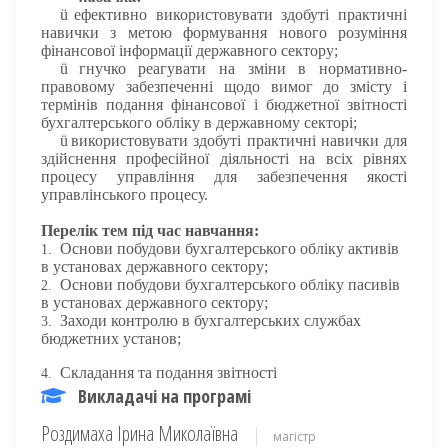
ü
ефективно використовувати здобуті практичні
навички з метою формування нового розуміння
фінансової інформації державного сектору;
ü
гнучко реагувати на зміни в нормативно-
правовому забезпеченні щодо вимог до змісту і
термінів подання фінансової і бюджетної звітності
бухгалтерського обліку в державному секторі;
ü
використовувати здобуті практичні навички для
здійснення професійної діяльності на всіх рівнях
процесу управління для забезпечення якості
управлінського процесу.
Перелік тем під час навчання:
Основи побудови бухгалтерського обліку активів
1.
в установах державного сектору;
Основи побудови бухгалтерського обліку пасивів
2.
в установах державного сектору;
Заходи контролю в бухгалтерських службах
3.
бюджетних установ;
Складання та подання звітності
4.
Викладачі на програмі
Роздимаха Ірина Миколаївна
магістр