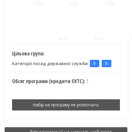
Цільова група:
Категорії посад державної служби:
Б
В
Обсяг програми (кредити ЄКТС):
1
Набір на програму не розпочато.
Для реєстрації на навчальний захід