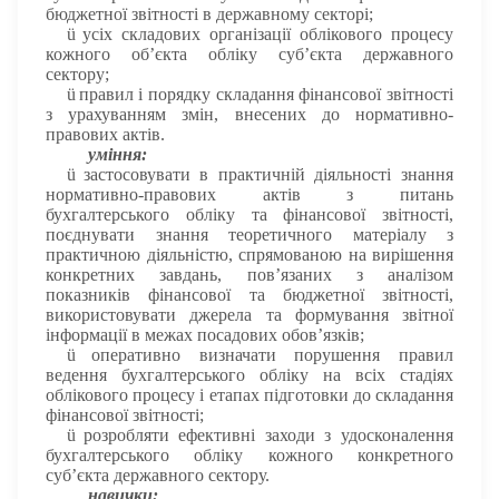
бюджетної звітності в державному секторі;
ü
усіх складових організації облікового процесу
кожного об’єкта обліку суб’єкта державного
сектору;
ü
правил і порядку складання фінансової звітності
з урахуванням змін, внесених до нормативно-
правових актів.
уміння:
ü
застосовувати в практичній діяльності знання
нормативно-правових актів з питань
бухгалтерського обліку та фінансової звітності,
поєднувати знання теоретичного матеріалу з
практичною діяльністю, спрямованою на вирішення
конкретних завдань, пов’язаних з аналізом
показників фінансової та бюджетної звітності,
використовувати джерела та формування звітної
інформації в межах посадових обов’язків;
ü
оперативно визначати порушення правил
ведення бухгалтерського обліку на всіх стадіях
облікового процесу і етапах підготовки до складання
фінансової звітності;
ü
розробляти ефективні заходи з удосконалення
бухгалтерського обліку кожного конкретного
суб’єкта державного сектору.
навички: