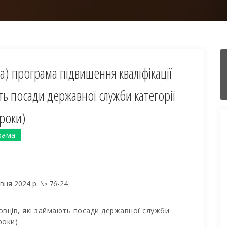
а) програма підвищення кваліфікації
ть посади державної служби категорії
 роки)
рама
авня 2024 р. № 76-24
овців, які займають посади державної служби
роки)