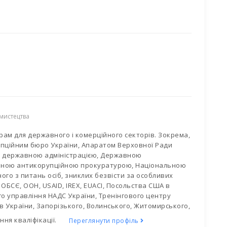
 мистецтва
рам для державного і комерційного секторів. Зокрема,
пційним бюро України, Апаратом Верховної Ради
ю державною адміністрацією, Державною
ваною антикорупційною прокуратурою, Національною
го з питань осіб, зниклих безвісти за особливих
БСЄ, ООН, USAID, IREX, EUACI, Посольства США в
го управління НАДС України, Тренінгового центру
в України, Запорізького, Волинського, Житомирського,
ня кваліфікації.
Переглянути профіль