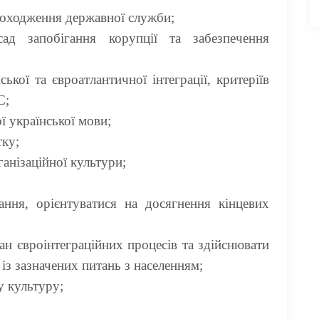
роходження державної служби;
сад запобігання корупції та забезпечення
ської та євроатлантичної інтеграції,
критеріїв
С;
ї української мови;
тку;
анізаційної культури;
ння
ання, орієнтуватися на досягнення кінцевих
ан євроінтеграційних процесів та здійснювати
із зазначених питань з населенням;
у культуру;
ки