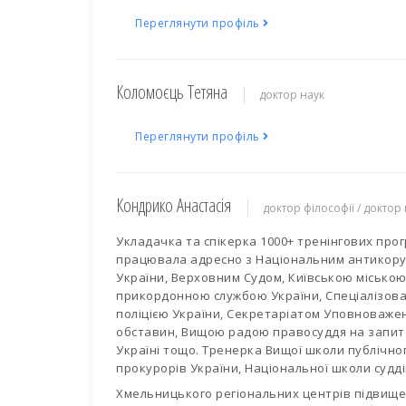
Переглянути профіль
Коломоєць Тетяна
доктор наук
Переглянути профіль
Кондрико Анастасія
доктор філософії / доктор
Укладачка та спікерка 1000+ тренінгових прог
працювала адресно з Національним антикору
України, Верховним Судом, Київською місько
прикордонною службою України, Спеціалізо
поліцією України, Секретаріатом Уповноважено
обставин, Вищою радою правосуддя на запит О
Україні тощо. Тренерка Вищої школи публічно
прокурорів України, Національної школи судді
Хмельницького регіональних центрів підвищен