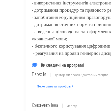
-
використання інструментів електронно
-
дотримання процедур та правового р
-
запобігання корупційним правопору
-
дотримання етичних норм та принцип
-
ведення діловодства та оформленн
української мови;
-
безпечного користування цифровими 
-
реагування на прояви гендерної дискр
Викладачі на програмі
Пелех Ія
доктор філософії / доктор мистецтва
Переглянути профіль
Кононенко Інна
магістр