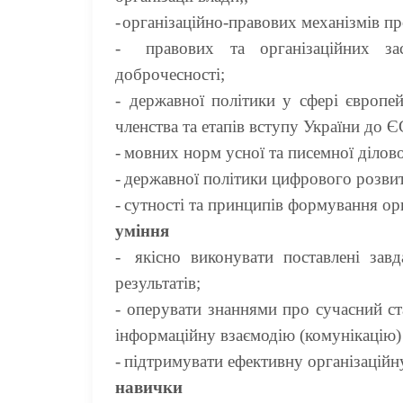
-
організаційно-правових механізмів п
-
правових та організаційних за
доброчесності;
-
державної політики у сфері європей
членства та етапів вступу України до Є
-
мовних норм усної та писемної ділово
-
державної політики цифрового розви
-
сутності та принципів формування орг
умі
-
якісно виконувати поставлені завд
результатів;
-
оперувати знаннями про сучасний ст
інформаційну взаємодію (комунікацію) 
-
підтримувати ефективну організаційн
навич