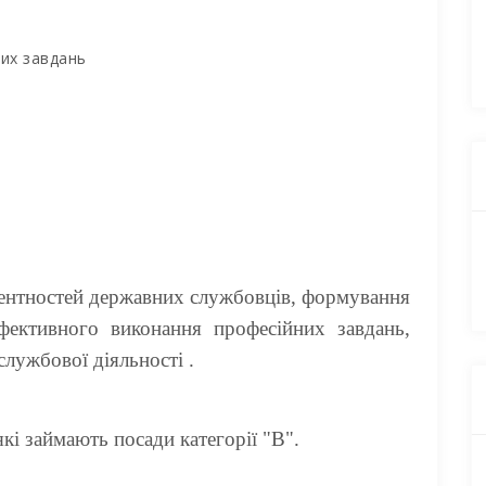
них завдань
ентностей державних службовців, формування
фективного виконання професійних завдань,
службової діяльності .
кі займають посади категорії "В".