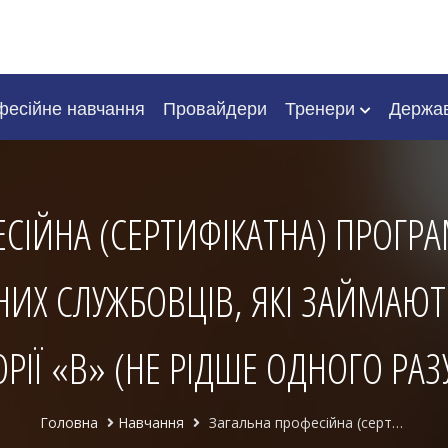
есійне навчання
Провайдери
Тренери
Держа
ЕСІЙНА (СЕРТИФІКАТНА) ПРОГР
ВНИХ СЛУЖБОВЦІВ, ЯКІ ЗАЙМАЮ
РІЇ «В» (НЕ РІДШЕ ОДНОГО РАЗ
Головна
Навчання
Загальна професійна (сертифікатна) програма підвищення кваліфікації державних службовців, які займають посади державної служби категорії «В» (не рідше одного разу на три роки)