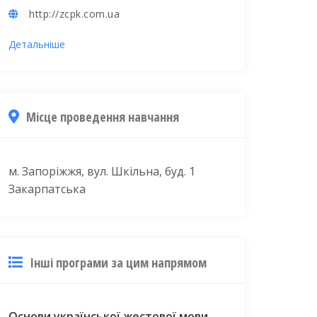
http://zcpk.com.ua
Детальніше
Місце проведення навчання
м. Запоріжжя, вул. Шкільна, буд. 1
Закарпатська
Інші програми за цим напрямом
Основи української жестової мови