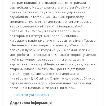
програм підвищення кваліфікації, які отримали
сертифікацію Національного агентства України з
питань державної служби. Навчаю державних
службовців категорій «А», «Б» і «В» кризовому
менеджменту, протидії деструктивним впливам, а
також основам когнітивної та інформаційної
безпеки. З 2025 року я також є запрошеним
лектором в Інституті міжнародних відносин
Київського національного університету імені Тараса
Шевченка, де викладаю дисципліну «Технології
впливу в публічній комунікації». Окремий напрям
моєї роботи — співпраця з ГО «Змінотворці», у межах
якої я долучився до створення та викладання
адаптованого курсу «Медіа та інформація» для учнів
старших класів. Також у 2025 році я підготував
онлайн-курс «DisinFACEtion» для державної
платформи «Дія.Освіта». Окрім того, я є розробником
серії навчальних ігор з інформаційної безпеки під
загальною назвою «Операція: InfoUnit».
Переглянути профіль
Додаткова інформація: