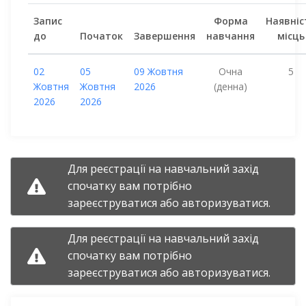
Запис
Форма
Наявніс
до
Початок
Завершення
навчання
місць
02
05
09 Жовтня
Очна
5
Жовтня
Жовтня
2026
(денна)
2026
2026
Для реєстрації на навчальний захід
спочатку вам потрібно
зареєструватися
або
авторизуватися.
Для реєстрації на навчальний захід
спочатку вам потрібно
зареєструватися
або
авторизуватися.