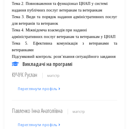
Тема 2.
Повноваження та функціонал ЦНАП у системі
надання
публічних
послуг ветеранам та ветеранкам
Тема 3. Види та порядок
надання
адміністративних послуг
для ветеранів та ветеранок
Тема 4.
Міжвідомча взаємодія при наданні
адміністративних
послуг ветеранам та ветеранкам у ЦНАП
Тема 5. Ефективна комунікація з ветеранами та
ветеранками
Підсумковий контроль:
розв’язання ситуаційного завдання
Викладачі на програмі
КУЧУК Руслан
магістр
Переглянути профіль
Павленко Інна Анатоліївна
магістр
Переглянути профіль