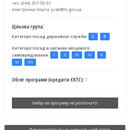
тел. (044) 357
-50-03
електронна пошта: y.rak@hs.gov.ua
Цільова група:
Категорії посад державної служби:
Б
В
Категорії посад в органах місцевого
самоврядування:
I
II
III
IV
V
VI
VII
Обсяг програми (кредити ЄКТС):
1
Набір на програму не розпочато.
Для реєстрації на навчальний захід