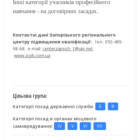
Інші категорії учасників професійного
навчання - на договірних засадах.
Контактні дані
Запорізького регіонального
центру підвищення кваліфікації:
тел.: 050-489-
98-68;
e-mail:
centerzapsich_1@ukr.net
;
www.zcpk.com.ua
Цільова група:
Категорії посад державної служби:
Б
В
Категорії посад в органах місцевого
самоврядування:
IV
V
VI
VII