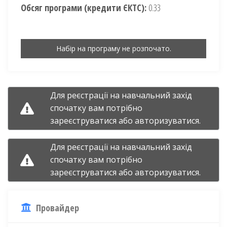
Обсяг програми (кредити ЄКТС):
0.33
Набір на програму не розпочато.
Для реєстрації на навчальний захід
спочатку вам потрібно
зареєструватися
або
авторизуватися.
Для реєстрації на навчальний захід
спочатку вам потрібно
зареєструватися
або
авторизуватися.
Провайдер