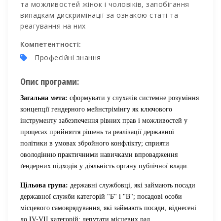
та можливостей жінок і чоловіків, запобігання
випадкам дискримінації за ознакою статі та
реагування на них
Компетентності:
Професійні знання
Опис програми:
Загальна мета:
сформувати у слухачів системне розуміння
концепції гендерного мейнстрімінгу як ключового
інструменту забезпечення рівних прав і можливостей у
процесах прийняття рішень та реалізації державної
політики в умовах збройного конфлікту; сприяти
оволодінню практичними навичками впровадження
ґендерних підходів у діяльність органу публічної влади.
Цільова група:
державні службовці, які займають посади
державної служби категорій "Б" і "В";
посадові особи
місцевого самоврядування, які займають посади, віднесені
до IV-VІI категорій;
депутати місцевих рад.