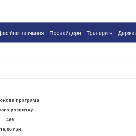
есійне навчання
Провайдери
Тренери
Держа
рокова програма
ого розвитку
я -
466
18,00 грн.