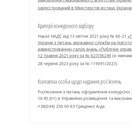
зареєстрований в Міністерстві юстиції Україн
Критерії конкурсного відбору
Наказ НАДС від 13 квітня 2021 року № 66-21
«П
України з питань державної служби на підгото
адміністрування» галузі знань «Публічне управ
12 травня 2021 року за № 627/36249
(зі зміна
28 червня 2023 року за № 119091/2023)
Контактна особа щодо надання роз’яснень
Роз’яснення з питань оформлення конкурсної до
16.45 (пт) в Управлінні розміщення та викона
+38(044) 256 00 63 Гриценко Аїда