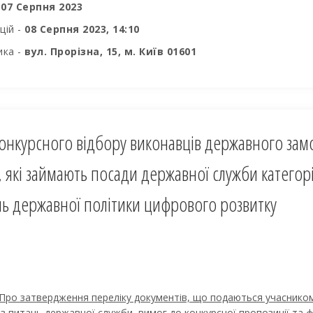
-
07 Серпня 2023
цій -
08 Серпня 2023, 14:10
ика -
вул. Прорізна, 15, м. Київ 01601
онкурсного відбору виконавців державного зам
, які займають посади державної служби категор
нь державної політики цифрового розвитку
«Про затвердження переліку документів, що подаються учаснико
з питань державної служби, вимог до конкурсної пропозиції та ф