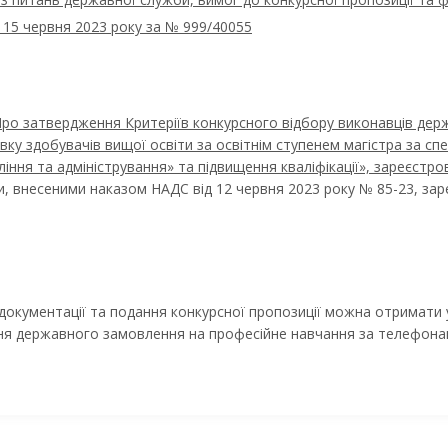
и 15 червня 2023 року за № 999/40055
ро затвердження Критеріїв конкурсного відбору виконавців де
вку здобувачів вищої освіти за освітнім ступенем магістра за сп
ління та адміністрування» та підвищення кваліфікації», зареєстро
ми, внесеними наказом НАДС від 12 червня 2023 року № 85-23, зар
кументації та подання конкурсної пропозиції можна отримати у ро
ння державного замовлення на професійне навчання за телефонам