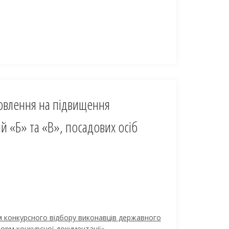
овлення на підвищення
ій «Б» та «В», посадових осіб
м конкурсного відбору виконавців державного
орм конкурсної документації»,