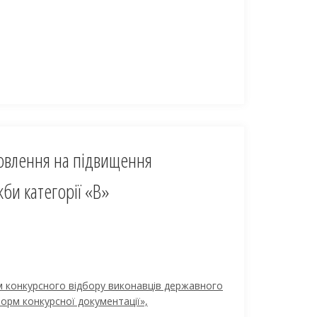
овлення на підвищення
би категорії «В»
м конкурсного відбору виконавців державного
орм конкурсної документації»,