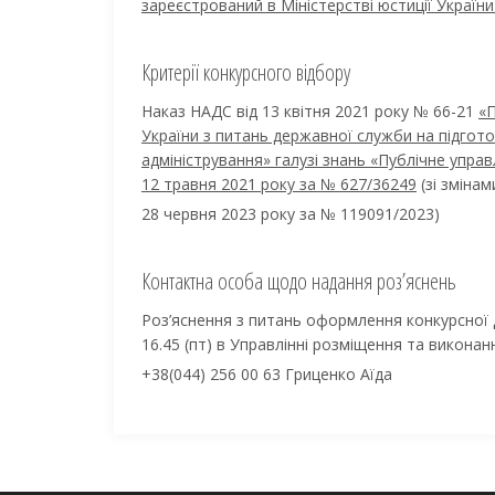
зареєстрований в Міністерстві юстиції Україн
Критерії конкурсного відбору
Наказ НАДС від 13 квітня 2021 року № 66-21
«П
України з питань державної служби на підгото
адміністрування» галузі знань «Публічне управ
12 травня 2021 року за № 627/36249
(зі зміна
28 червня 2023 року за № 119091/2023)
Контактна особа щодо надання роз’яснень
Роз’яснення з питань оформлення конкурсної до
16.45 (пт) в Управлінні розміщення та викона
+38(044) 256 00 63 Гриценко Аїда