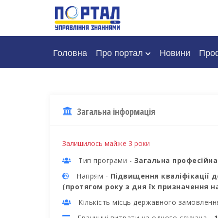
Головна
Про портал
Новини
Проф
Загальна інформація
Залишилось майже 3 роки
Тип програми -
Загальна професійна
Напрям -
Підвищення кваліфікації д
(протягом року з дня їх призначення н
Кількість місць державного замовленн
Граничні витрати на одного слухача -
1