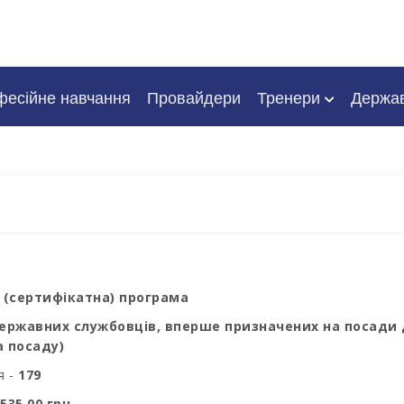
есійне навчання
Провайдери
Тренери
Держа
 (сертифікатна) програма
ержавних службовців, вперше призначених на посади 
а посаду)
я -
179
535,00 грн.