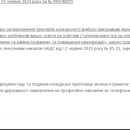
и 15 червня 2023 року за № 999/40055
ро затвердження Критеріїв конкурсного відбору виконавців де
вку здобувачів вищої освіти за освітнім ступенем магістра за сп
ління та адміністрування» та підвищення кваліфікації», зареєстро
ми, внесеними наказом НАДС від 12 червня 2023 року № 85-23, зар
кументації та подання конкурсної пропозиції можна отримати у ро
ння державного замовлення на професійне навчання за телефонам