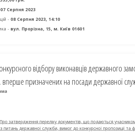
-
07 Серпня 2023
цій -
08 Серпня 2023, 14:10
ика -
вул. Прорізна, 15, м. Київ 01601
онкурсного відбору виконавців державного зам
в, вперше призначених на посади державної служ
ама
«Про затвердження переліку документів, що подаються учаснико
з питань державної служби, вимог до конкурсної пропозиції та ф