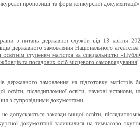
нкурсної пропозиції та форм конкурсної документації
»
країни з питань державної служби від 13 квітня 2
вців державного замовлення Національного агентства
а освітнім ступенем магістра за спеціальністю «Публі
ужбовців та посадових осіб місцевого самоврядування
"
ів державного замовлення на підготовку магістрів бе
ої освіти, післядипломної освіти, наукові установи,
ення з супровідними документами.
не допускаються заклади вищої освіти, післядипломної
нкурсної документації залишилися на тимчасово окуп