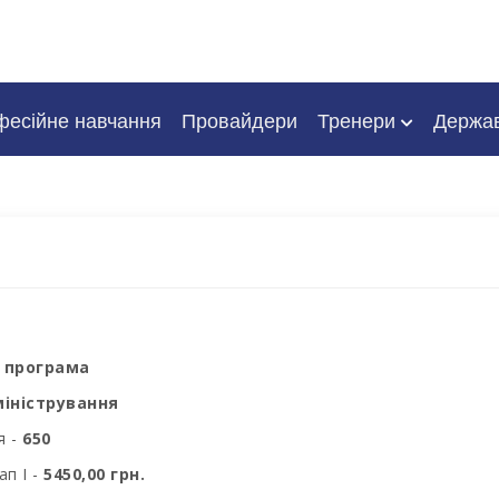
есійне навчання
Провайдери
Тренери
Держа
 програма
міністрування
я -
650
ап I -
5450,00 грн.