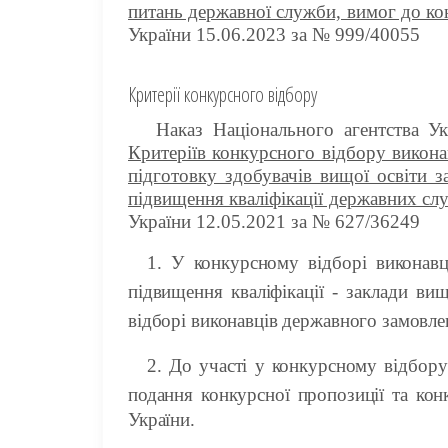
питань державної служби, вимог до ко
України 15.06.2023 за № 999/40055
Критерії конкурсного відбору
Наказ Національного агентства У
Критеріїв конкурсного відбору викона
підготовку здобувачів вищої освіти з
підвищення кваліфікації державних сл
України 12.05.2021 за № 627/36249
1.
У конкурсному відборі виконавц
підвищення кваліфікації - заклади вищ
відборі виконавців державного замовл
2.
До участі у конкурсному відбору 
подання конкурсної пропозиції та ко
України.