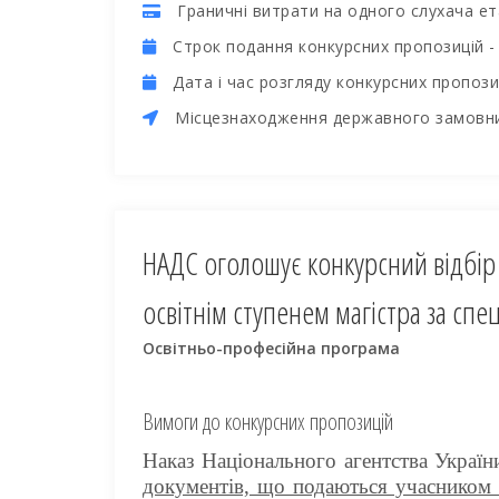
Граничні витрати на одного слухача ета
Cтрок подання конкурсних пропозицій 
Дата і час розгляду конкурсних пропози
Місцезнаходження державного замовн
НАДС оголошує конкурсний відбір 
освітнім ступенем магістра за спе
Освітньо-професійна програма
Вимоги до конкурсних пропозицій
Наказ Національного агентства Україн
документів, що подаються учасником 