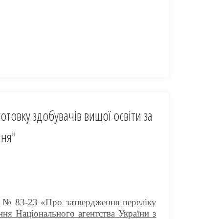
товку здобувачів вищої освіти за
ння"
у № 83-23 «
Про затвердження переліку
ня Національного агентства України з