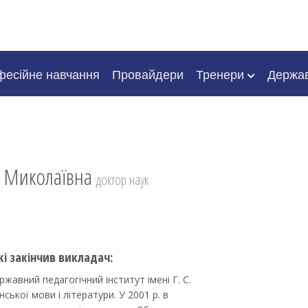
есійне навчання
Провайдери
Тренери
Держа
а Миколаївна
доктор наук
кі закінчив викладач:
жавний педагогічний інститут імені Г. С.
ької мови і літератури. У 2001 р. в