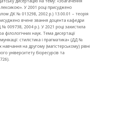
датську дисертацію на тему: «Збагачення
 лексикою». У 2001 році присуджено
лом ДК № 013298, 2002 р.) 13.00.01 – теорія
 присуджено вчене звання доцента кафедри
 № 009738, 2004 р.). У 2021 році захистила
а філологічних наук. Тема дисертації
унікації: стилістика і прагматика» (ДД №
х навчання на другому (магістерському) рівні
ного університету біоресурсів та
726).