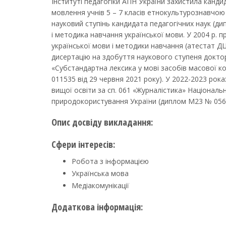
Інституті педагогіки АПН України захистила канди
мовлення учнів 5 – 7 класів етнокультурознавчою
науковий ступінь кандидата педагогічних наук (дип
і методика навчання української мови. У 2004 р.
української мови і методики навчання (атестат ДЦ
дисертацію на здобуття наукового ступеня доктор
«Субстандартна лексика у мові засобів масової ком
011535 від 29 червня 2021 року). У 2022-2023 рока
вищої освіти за сп. 061 «Журналістика» Національ
природокористування України (диплом М23 № 056
Опис досвіду викладання:
Сфери інтересів:
Робота з інформацією
Українська мова
Медіакомунікації
Додаткова інформація: