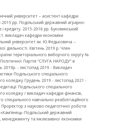
нічний університет – асистент кафедри
4-2015 рр. Подільський державний аграрно-
 і кредиту. 2015-2016 рр. Буковинський
ст. викладач кафедри економіки
льний університет ім. Ю.Федьковича –
ої діяльності. Квітень 2019 р. Член
України територіального виборчого округу №
 Політичної Партія “СЛУГА НАРОДУ” в
2019р. - листопад 2019 - Викладач
рнетики Подільського спеціального
го коледжу Грудень 2019 - листопад 2021 -
редитації Подільського спеціального
го коледжу / викладач кафедри фінансів,
го спеціального навчально-реабілітаційного
- Проректор з науково-педагогічної роботи
и «Кам’янець-Подільський державний
я, менеджменту та інклюзивної економіки