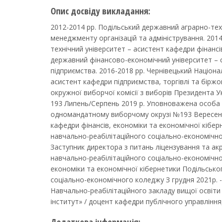
Опис досвіду викладання:
2012-2014 рр. Подільський державний аграрно-тех
менеджменту організацій та адміністрування. 201
технічний університет – асистент кафедри фінансів
державний фінансово-економічний університет – 
підприємства. 2016-2018 рр. Чернівецький Націона
асистент кафедри підприємства, торгівлі та біржов
окружної виборчої комісії з виборів Президента 
193 Липень/Серпень 2019 р. Уповноважена особа
одномандатному виборчому окрузі №193 Вересень 
кафедри фінансів, економіки та економічної кібе
навчально-реабілітаційного соціально-економічно
Заступник директора з питань ліцензування та ак
навчально-реабілітаційного соціально-економічно
економіки та економічної кібернетики Подільсько
соціально-економічного коледжу З грудня 2021р. 
Навчально-реабілітаційного закладу вищої освіт
інститут» / доцент кафедри публічного управлінн