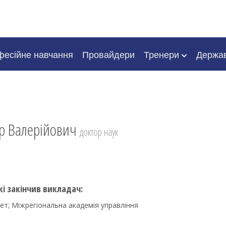
есійне навчання
Провайдери
Тренери
Держа
р Валерійович
доктор наук
кі закінчив викладач:
ет; Міжрегіональна академія управління