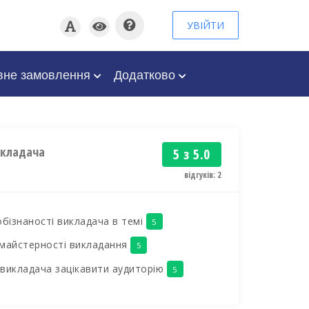
УВІЙТИ
вне замовлення
Додатково
икладача
5 з 5.0
відгуків: 2
обізнаності викладача в темі
5
майстерності викладання
5
викладача зацікавити аудиторію
5