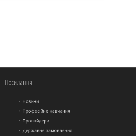
Посилання
Новини
Професійне навчання
Провайдери
Державне замовлення