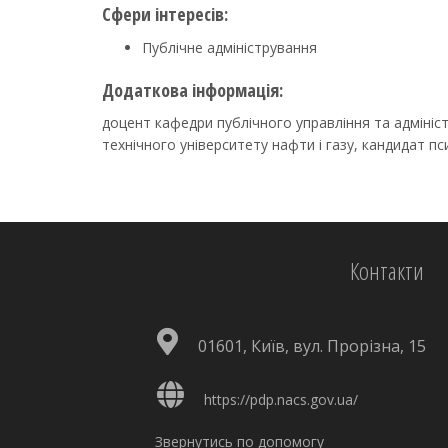
Сфери інтересів:
Публічне адміністрування
Додаткова інформація:
доцент кафедри публічного управління та адмініс
технічного університету нафти і газу, кандидат пс
Контакти
01601, Київ, вул. Прорізна, 15
https://pdp.nacs.gov.ua/
Звернутись по допомогу