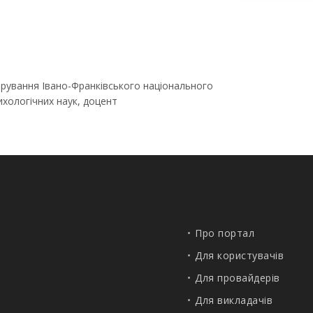
трування Івано-Франківського національного
ихологічних наук, доцент
Про портал
Для користувачів
Для провайдерів
Для викладачів