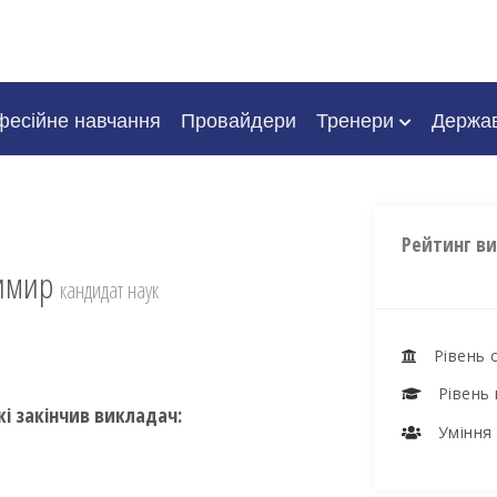
есійне навчання
Провайдери
Тренери
Держа
Рейтинг в
димир
кандидат наук
Рівень 
Рівень 
кі закінчив викладач:
Уміння 