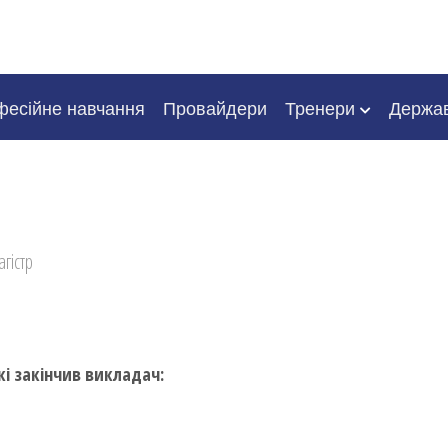
есійне навчання
Провайдери
Тренери
Держа
агістр
кі закінчив викладач: