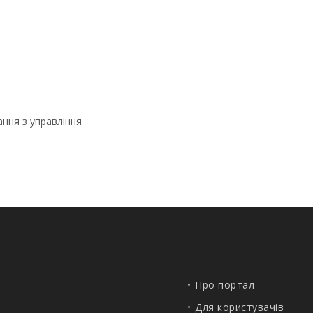
ання з управління
Про портал
Для користувачів