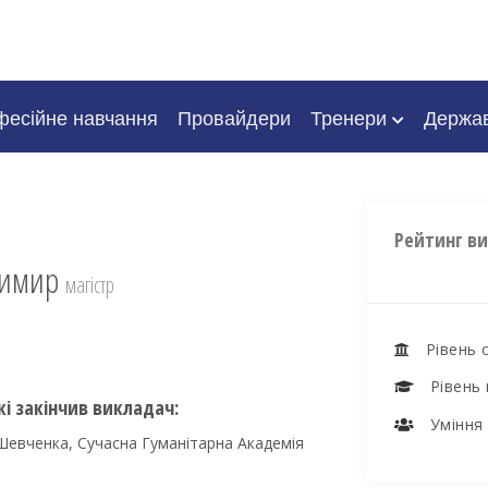
есійне навчання
Провайдери
Тренери
Держа
Рейтинг в
димир
магістр
Рівень 
Рівень 
кі закінчив викладач:
Уміння 
 Шевченка, Сучасна Гуманітарна Академія