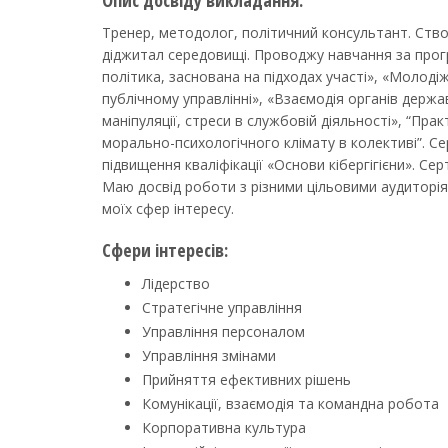
Опис досвіду викладання:
Тренер, методолог, політичний консультант. Ств
діджитал середовищі. Проводжу навчання за прог
політика, заснована на підходах участі», «Моло
публічному управлінні», «Взаємодія органів держа
маніпуляції, стреси в службовій діяльності», “Пр
морально-психологічного клімату в колективі”. 
підвищення кваліфікації «Основи кібергігієни». С
Маю досвід роботи з різними цільовими аудиторі
моїх сфер інтересу.
Сфери інтересів:
Лідерство
Стратегічне управління
Управління персоналом
Управління змінами
Прийняття ефективних рішень
Комунікації, взаємодія та командна робота
Корпоративна культура