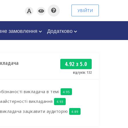
УВІЙТИ
вне замовлення
Додатково
икладача
4.92 з 5.0
відгуків: 132
обізнаності викладача в темі
4.95
майстерності викладання
4.93
викладача зацікавити аудиторію
4.89