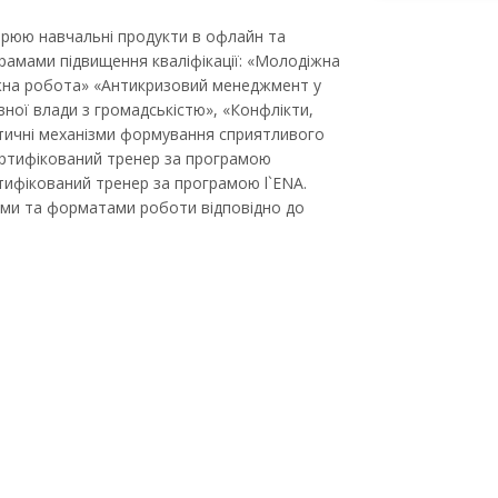
орюю навчальні продукти в офлайн та
рамами підвищення кваліфікації: «Молодіжна
діжна робота» «Антикризовий менеджмент у
вної влади з громадськістю», «Конфлікти,
актичні механізми формування сприятливого
Сертифікований тренер за програмою
ертифікований тренер за програмою l`ENA.
ями та форматами роботи відповідно до