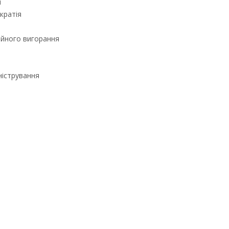
я
кратія
ійного вигорання
ністрування