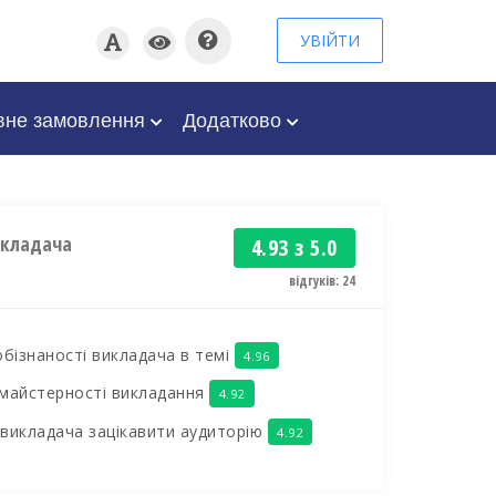
УВІЙТИ
вне замовлення
Додатково
икладача
4.93 з 5.0
відгуків: 24
обізнаності викладача в темі
4.96
майстерності викладання
4.92
викладача зацікавити аудиторію
4.92