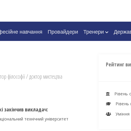
есійне навчання
Провайдери
Тренери
Держа
Рейтинг в
тор філософії / доктор мистецтва
Рівень 
Рівень 
кі закінчив викладач:
Уміння 
аціональний технічний університет