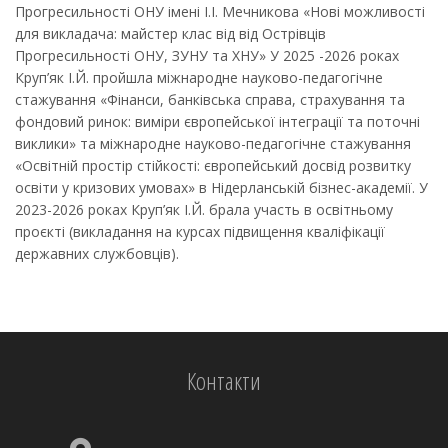
Прогресильності ОНУ імені І.І. Мечникова «Нові можливості
для викладача: майстер клас від від Острівців
Прогресильності ОНУ, ЗУНУ та ХНУ» У 2025 -2026 роках
Круп’як І.Й. пройшла міжнародне науково-педагогічне
стажування «Фінанси, банківська справа, страхування та
фондовий ринок: виміри європейської інтеграції та поточні
виклики» та міжнародне науково-педагогічне стажування
«Освітній простір стійкості: європейський досвід розвитку
освіти у кризових умовах» в Нідерланській бізнес-академії. У
2023-2026 роках Круп’як І.Й. брала участь в освітньому
проєкті (викладання на курсах підвищення кваліфікації
державних службовців).
Контакти