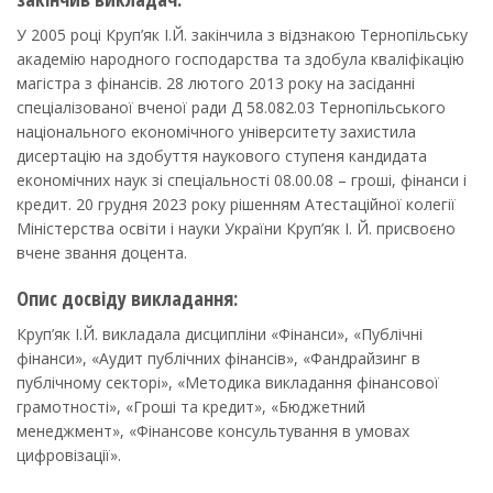
У 2005 році Круп’як І.Й. закінчила з відзнакою Тернопільську
академію народного господарства та здобула кваліфікацію
магістра з фінансів. 28 лютого 2013 року на засіданні
спеціалізованої вченої ради Д 58.082.03 Тернопільського
національного економічного університету захистила
дисертацію на здобуття наукового ступеня кандидата
економічних наук зі спеціальності 08.00.08 – гроші, фінанси і
кредит. 20 грудня 2023 року рішенням Атестаційної колегії
Міністерства освіти і науки України Круп’як І. Й. присвоєно
вчене звання доцента.
Опис досвіду викладання:
Круп’як І.Й. викладала дисципліни «Фінанси», «Публічні
фінанси», «Аудит публічних фінансів», «Фандрайзинг в
публічному секторі», «Методика викладання фінансової
грамотності», «Гроші та кредит», «Бюджетний
менеджмент», «Фінансове консультування в умовах
цифровізації».