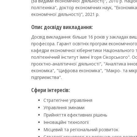
(за видами економічної діяльності)", 2010 р. Наці
політехніка", доктор економічних наук, "Економік
економічної діяльності)", 2021 р.
Опис досвіду викладання:
Досвід викладання: більше 16 років у закладах вищ
професора. Гарант освітніх програм економічног
кафедри економічної кібернетики Національного т
політехнічний інститут імені Ігоря Сікорського". 
проєктно-аналітичної діяльності", "Аналітика інно
економіка", "Цифрова економіка", "Макро- та мік
підприємства".
Сфери інтересів:
Стратегічне управління
Управління змінами
Прийняття ефективних рішень
Інноваційні технології
Місцевий та регіональний розвиток
Стратегії місцевого та регіонального розви