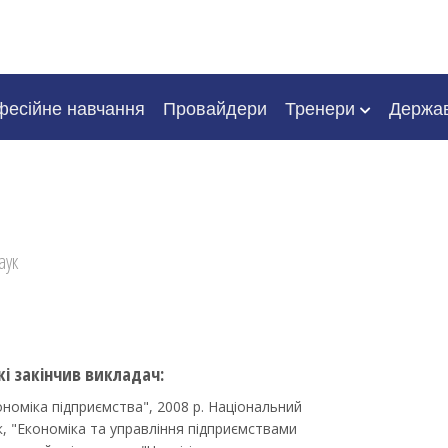
есійне навчання
Провайдери
Тренери
Держа
аук
кі закінчив викладач:
ономіка підприємства", 2008 р. Національний
к, "Економіка та управління підприємствами