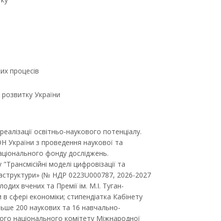
их процесів
 розвитку України
реалізації освітньо-наукового потенціалу.
Н України з проведення наукової та
Національного фонду досліджень.
"Трансмісійні моделі цифровізації та
раструктури» (№ НДР 0223U000787, 2026-2027
одих вчених та Премії ім. М.І. Туган-
 в сфері економіки; стипендіатка Кабінету
льше 200 наукових та 16 навчально-
ого національного комітету Міжнародної