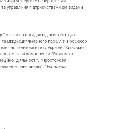
ональний університет "Чернігівська
а та управління підприємствами (за видами
ої освіти на посадах від асистента до
о та міждисциплінарного профілів. Професор
ехнічного університету України "Київський
Основні освітні компоненти "Економіка
ваційної діяльності", "Просторова
роекономічний аналіз", "Економіка
тку