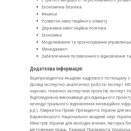
Економічна безпека
Фінанси
Розвиток інвестиційного клімату
Державна інвестиційна політика
Економіка
Моделювання та прогнозування управлінськ
Менеджмент
Забезпечення післявоєнного відновлення та
Додаткова інформація:
Віцепрезидентка Академії кадрового потенціалу з 
Досвід експертно-аналітичної роботи: експерт МО
науково-технічної експертизи проєктів; експерт 
Відповідальна виконавиця дослідницького проєкту 
неоіндустріального відновлення інноваційної інф
р.р.). Лавреатка Премії Президента України для мол
Барановського Національної академії наук України
Міністрів України для молодих вчених. Авторка бі
методичних праць. Радниця Президента Українськ