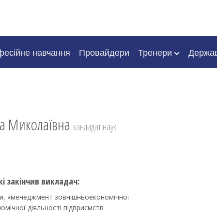
есійне навчання
Провайдери
Тренери
Держа
са Миколаївна
кандидат наук
кі закінчив викладач:
їни, «менеджмент зовнішньоекономічної
омічної діяльності підприємств