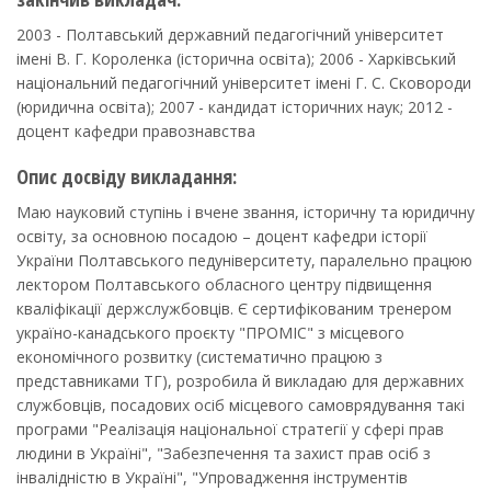
2003 - Полтавський державний педагогічний університет
імені В. Г. Короленка (історична освіта); 2006 - Харківський
національний педагогічний університет імені Г. С. Сковороди
(юридична освіта); 2007 - кандидат історичних наук; 2012 -
доцент кафедри правознавства
Опис досвіду викладання:
Маю науковий ступінь і вчене звання, історичну та юридичну
освіту, за основною посадою – доцент кафедри історії
України Полтавського педуніверситету, паралельно працюю
лектором Полтавського обласного центру підвищення
кваліфікації держслужбовців. Є сертифікованим тренером
україно-канадського проєкту "ПРОМІС" з місцевого
економічного розвитку (систематично працюю з
представниками ТГ), розробила й викладаю для державних
службовців, посадових осіб місцевого самоврядування такі
програми "Реалізація національної стратегії у сфері прав
людини в Україні", "Забезпечення та захист прав осіб з
інвалідністю в Україні", "Упровадження інструментів