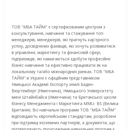
ТОВ "МБА ТАЙМ" є сертифікованим центром з
консультування, навчання та стажування топ-
менеджерів, менеджерів, які прагнуть кар'єрного
успіху, досвідчених фахівців, які хочуть розвиватися
в управлінні, маркетингу та фінансовій сфері,
підприємців, які намагаються здобути професійне
бізнес-навчання та ефективно працювати як на
локальному та/або міжнародних ринках. ТОВ "МБА
ТАЙМ" в Україні є офіційним представником
Німецької Академії Експорту землі Баден-
Вюртемберг (Німеччина), Німецького Університету
імені Штайнбайса (Німеччина) та Британської школи
бізнесу Менеджмента і Маркетинга MMU- BS (Велика
Британія). Всі навчальні програми ТОВ "МБА ТАЙМ"
відповідають європейським стандартам, розроблені
при підтримці іноземних партнерів, а документи, що
підтверджують проходження навчальних програм є