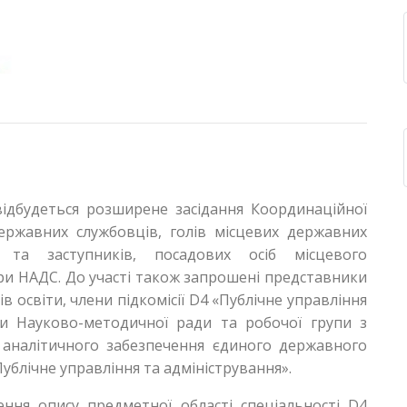
ідбудеться розширене засідання Координаційної
ержавних службовців, голів місцевих державних
в та заступників, посадових осіб місцевого
ри НАДС. До участі також запрошені представники
ів освіти, члени підкомісії D4 «Публічне управління
ти Науково-методичної ради та робочої групи з
 аналітичного забезпечення єдиного державного
Публічне управління та адміністрування».
ння опису предметної області спеціальності D4