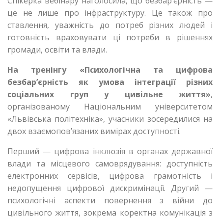
Спікерка вебінару наголосила, що безбар’єрність —
це не лише про інфраструктуру. Це також про
ставлення, уважність до потреб різних людей і
готовність враховувати ці потреби в рішеннях
громади, освіти та влади.
На тренінгу «Психологічна та цифрова
безбар’єрність як умова інтеграції різних
соціальних груп у цивільне життя»
,
організованому Національним університетом
«Львівська політехніка», учасники зосередилися на
двох взаємопов’язаних вимірах доступності.
Перший — цифрова інклюзія в органах державної
влади та місцевого самоврядування: доступність
електронних сервісів, цифрова грамотність і
недопущення цифрової дискримінації. Другий —
психологічні аспекти повернення з війни до
цивільного життя, зокрема коректна комунікація з