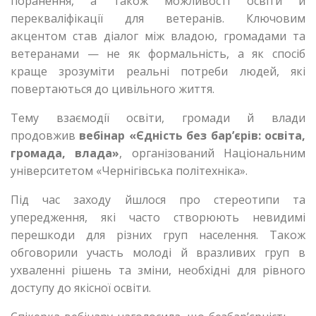
поранення, а також можливості освіти й
перекваліфікації для ветеранів. Ключовим
акцентом став діалог між владою, громадами та
ветеранами — не як формальність, а як спосіб
краще зрозуміти реальні потреби людей, які
повертаються до цивільного життя.
Тему взаємодії освіти, громади й влади
продовжив
вебінар «Єдність без бар’єрів: освіта,
громада, влада»
, організований Національним
університетом «Чернігівська політехніка».
Під час заходу йшлося про стереотипи та
упередження, які часто створюють невидимі
перешкоди для різних груп населення. Також
обговорили участь молоді й вразливих груп в
ухваленні рішень та зміни, необхідні для рівного
доступу до якісної освіти.