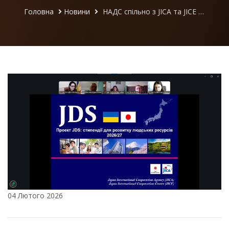
Головна
Новини
НАДС спільно з JICA та JICE провели онлайн-семінар щодо реалізації Стипендіального проєкту розвитку людських ресурсів
04 Лютого 2026