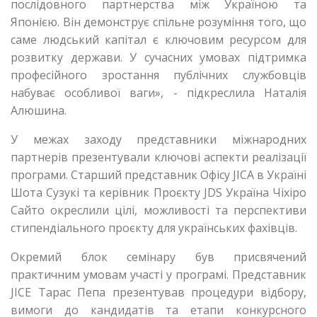
послідовного партнерства між Україною та
Японією. Він демонструє спільне розуміння того, що
саме людський капітал є ключовим ресурсом для
розвитку держави. У сучасних умовах підтримка
професійного зростання публічних службовців
набуває особливої ваги», - підкреслила Наталія
Алюшина.
У межах заходу представники міжнародних
партнерів презентували ключові аспекти реалізації
програми. Старший представник Офісу JICA в Україні
Шота Сузукі та керівник Проєкту JDS Україна Чіхіро
Сайто окреслили цілі, можливості та перспективи
стипендіального проєкту для українських фахівців.
Окремий блок семінару був присвячений
практичним умовам участі у програмі. Представник
JICE Тарас Пепа презентував процедури відбору,
вимоги до кандидатів та етапи конкурсного