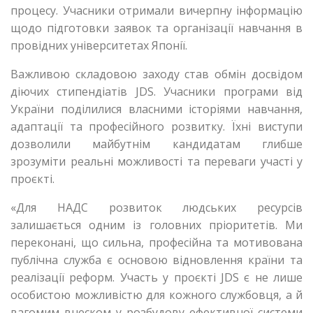
процесу. Учасники отримали вичерпну інформацію
щодо підготовки заявок та організації навчання в
провідних університетах Японії.
Важливою складовою заходу став обмін досвідом
діючих стипендіатів JDS. Учасники програми від
України поділилися власними історіями навчання,
адаптації та професійного розвитку. Їхні виступи
дозволили майбутнім кандидатам глибше
зрозуміти реальні можливості та переваги участі у
проєкті.
«Для НАДС розвиток людських ресурсів
залишається одним із головних пріоритетів. Ми
переконані, що сильна, професійна та мотивована
публічна служба є основою відновлення країни та
реалізації реформ. Участь у проєкті JDS є не лише
особистою можливістю для кожного службовця, а й
вагомим внеском у розбудову ефективної системи