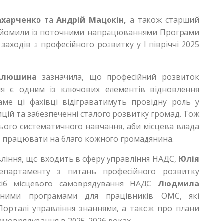
ахарченко
та
Андрій Мацокін,
а також старший
йомили із поточними напрацюваннями Програми
аходів з професійного розвитку у І півріччі 2025
Алюшина
зазначила, що професійний розвиток
ня є одним із ключових елементів відновлення
саме ці фахівці відіграватимуть провідну роль у
тицій та забезпеченні сталого розвитку громад. Тож
нього систематичного навчання, аби місцева влада
та працювати на благо кожного громадянина.
ління, що входить в сферу управління НАДС,
Юлія
партаменту з питань професійного розвитку
сіб місцевого самоврядування НАДС
Людмила
ними програмами для працівників ОМС, які
Порталі управління знаннями, а також про плани
амоврядування в 2025-2026 роках.