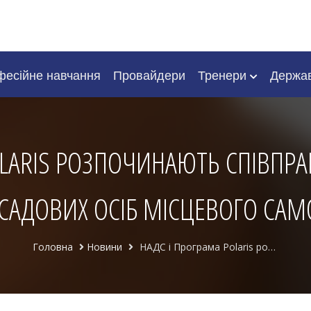
есійне навчання
Провайдери
Тренери
Держа
OLARIS РОЗПОЧИНАЮТЬ СПІВПР
САДОВИХ ОСІБ МІСЦЕВОГО СА
Головна
Новини
НАДС і Програма Polaris розпочинають співпрацю з професійного розвитку посадових осіб місцевого самоврядування