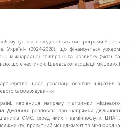
обочу зустріч з представниками Програми Polaris
в Україні» (2024-2028), що фінансується урядом
нь міжнародної співпраці та розвитку (Sida) та
ацією, що є частиною Шведської асоціації місцевих і
ртнерства щодо реалізації освітніх ініціатив з
цевого самоврядування.
раїні, керівниця напряму підтримки місцевого
на Делланс
розповіла про напрямки діяльності
цівників ОМС, серед яких - адмінпослуги, ЦНАП,
менеджменту, проєктний менеджмент та міжнародна