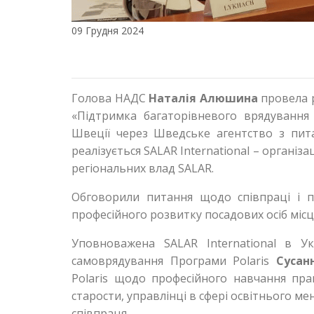
09 Грудня 2024
Голова НАДС
Наталія Алюшина
провела р
«Підтримка багаторівневого врядування 
Швеції через Шведське агентство з пита
реалізується SALAR International – організ
регіональних влад SALAR.
Обговорили питання щодо співпраці і па
професійного розвитку посадових осіб міс
Уповноважена SALAR International в Ук
самоврядування Програми Polaris
Сусан
Polaris щодо професійного навчання пра
старости, управлінці в сфері освітнього 
співпраця.