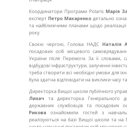
Координатори Програми Polaris
Марія З
експерт
Петро Макаренко
детально озна
та найближчими планами щодо реалізації з
року.
Своєю чергою, Голова НАДС
Наталія 
посадових осіб місцевого самоврядуван
України після Перемоги. За її словами, 
відбудові інфраструктури, залученні інвес
треба створити всі необхідні умови для їх
була здатна відповідати на виклики часу 
Директорка Вищої школи публічного управ
Лихач
та директорка Генерального де
державних службовців та посадових о
Рикова
ознайомили гостей з навчаль
реалізуються на базі Вищої школи та на 
щодо навчання посадових осіб місцевого с