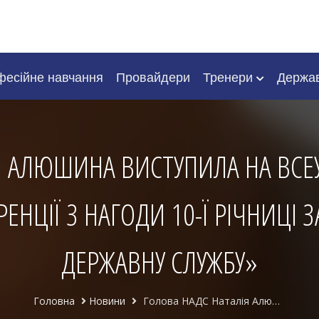
есійне навчання
Провайдери
Тренери
Держа
Я АЛЮШИНА ВИСТУПИЛА НА ВСЕУ
НЦІЇ З НАГОДИ 10-Ї РІЧНИЦІ 
ДЕРЖАВНУ СЛУЖБУ»
Головна
Новини
Голова НАДС Наталія Алюшина виступила на Всеукраїнській науково-практичній конференції з нагоди 10-ї річниці Закону України «Про державну службу»