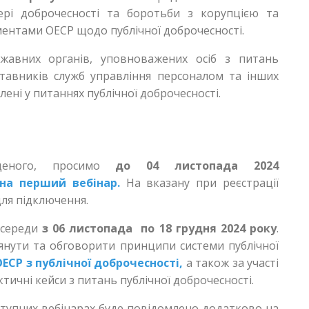
ері доброчесності та боротьби з корупцією та
ментами ОЕСР щодо публічної доброчесності.
жавних органів, уповноважених осіб з питань
ставників служб управління персоналом та інших
лені у питаннях публічної доброчесності.
аденого, просимо
до 04 листопада 2024
на перший вебінар.
На вказану при реєстрації
для підключення.
осереди
з 06 листопада по 18 грудня 2024 року
.
янути та обговорити принципи системи публічної
ЕСР з публічної доброчесності,
а також за участі
тичні кейси з питань публічної доброчесності.
аступних вебінарах буде повідомлено додатково на