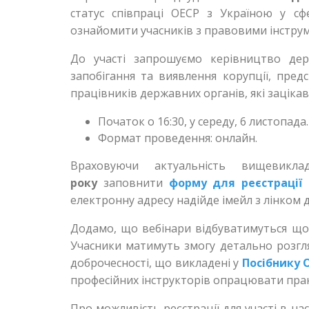
статус співпраці ОЕСР з Україною у сф
ознайомити учасників з правовими інстру
До участі запрошуємо керівництво дер
запобігання та виявлення корупції, пред
працівників державних органів, які зацікав
Початок о 16:30, у середу, 6 листопада.
Формат проведення: онлайн.
Враховуючи актуальність вищевикл
року
заповнити
форму для реєстрації 
електронну адресу надійде імейл з лінком 
Додамо, що вебінари відбуватимуться щ
Учасники матимуть змогу детально розгл
доброчесності, що викладені у
Посібнику О
професійних інструкторів опрацювати прак
Про можливість реєстрації для участі в н