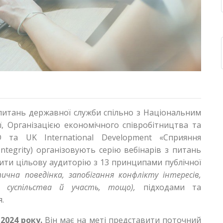
 питань державної служби спільно з Національним
ї, Організацією економічного співробітництва та
 та UK International Development «Сприяння
Integrity) організовують серію вебінарів з питань
мити цільову аудиторію з 13 принципами публічної
тична поведінка, запобігання конфлікту інтересів,
о суспільства й участь, тощо),
підходами та
.
2024 року.
Він має на меті представити поточний