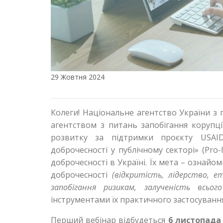
29 Жовтня 2024
Колеги! Національне агентство України з
агентством з питань запобігання корупці
розвитку за підтримки проєкту USAID
доброчесності у публічному секторі» (Pro-
доброчесності в Україні. Їх мета – ознайо
доброчесності
(відкритість, лідерство, е
запобігання ризикам, залученість всьог
інструментами їх практичного застосування
Перший вебінар відбудеться
6 листопада 